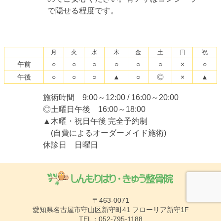
で隠せる程度です。
月
火
水
木
金
土
日
祝
午前
○
○
○
○
○
○
×
○
午後
○
○
○
▲
○
◎
×
▲
施術時間
9:00～12:00 / 16:00～20:00
◎土曜日午後 16:00～18:00
▲木曜・祝日午後 完全予約制
(自費によるオーダーメイド施術)
休診日 日曜日
〒463-0071
愛知県名古屋市守山区新守町41 フローリア新守1F
TEL：052-795-1188