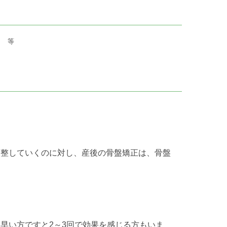
果
等
調整していくのに対し、産後の骨盤矯正は、骨盤
早い方ですと2～3回で効果を感じる方もいま