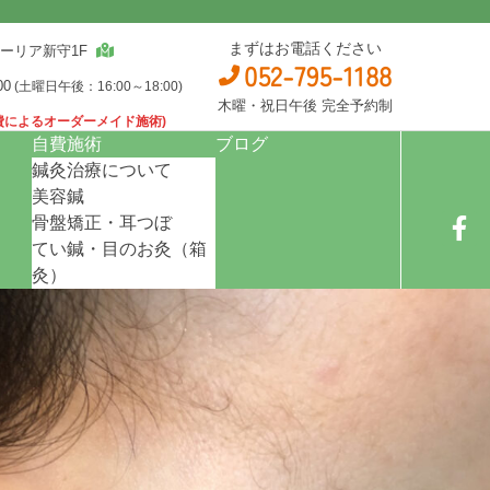
まずはお電話ください
ーリア新守1F
052-795-1188
00
(土曜日午後：16:00～18:00)
木曜・祝日午後 完全予約制
費によるオーダーメイド施術)
自費施術
ブログ
鍼灸治療について
美容鍼
骨盤矯正・耳つぼ
てい鍼・目のお灸（箱
灸）