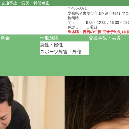
・交通事故
・労災・骨盤矯正
〒463-0071
愛知県名古屋市守山区新守町41
フロ
施術時
間：
9:00～12:00 / 16:00～20:
休診日：
日曜日
※木曜・祝日の午後 完全予約制
(自
術料金
一般施術
交通事故・労災
急性・慢性
スポーツ障害・外傷